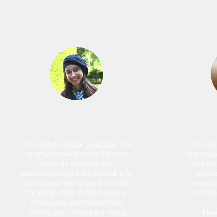
“Um grande divisor de águas. Tive
"Um cur
oportunidade de cuidar de mim
priorizaç
antes de dar início aos
mesmo t
atendimentos na Clínica Social e foi
proces
um alicerce não só para a minha
terapeuta
formação, mas também para a
acolhe
minha vida. Em Uberlândia o
Poíesis com certeza é a nossa
Luc