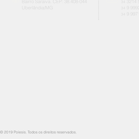
Bairro Saraiva. CEP: 38.408-044
3214 
34
Uberlândia/MG
9 999
34
9 997
34
© 2019 Poíesis. Todos os direitos reservados.