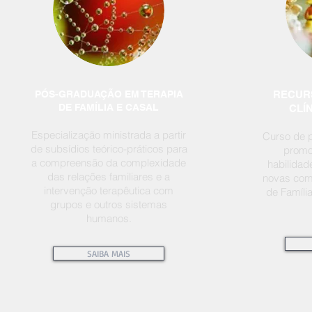
PÓS-GRADUAÇÃO EM TERAPIA
RECURS
DE FAMÍLIA E CASAL
CLÍN
Especialização ministrada a partir
Curso de p
de subsídios teórico-práticos para
promo
a compreensão da complexidade
habilidad
das relações familiares e a
novas com
intervenção terapêutica com
de Famíli
grupos e outros sistemas
humanos.
SAIBA MAIS