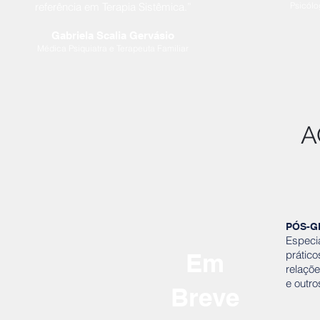
referência em Terapia Sistêmica.”
Psicólo
Gabriela Scalia Gervásio
Médica Psiquiatra e Terapeuta Familiar
A
PÓS-G
Especia
Em
prátic
relaçõe
e outr
Breve