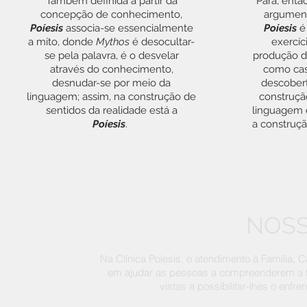
Também definida a partir da
Para, então
concepção de conhecimento,
argument
Poíesis
associa-se essencialmente
Poíesis
é 
a mito, donde
Mythos
é desocultar-
exercíci
se pela palavra, é o desvelar
produção de
através do conhecimento,
como cas
desnudar-se por meio da
descobert
linguagem; assim, na construção de
construçã
sentidos da realidade está a
linguagem e
Poíesis
.
a construçã
NOSS
Na Clínica Poíesis, o atendimento à Família, 
em ajudar as pessoas a compreenderem a 
vistas a possibilitar-lhes o enf