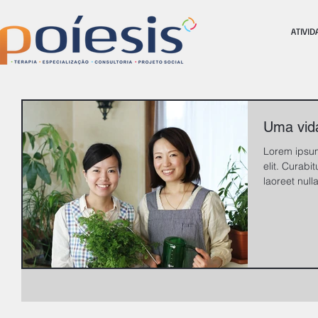
ATIVID
Uma vida
Lorem ipsum
elit. Curabit
laoreet nulla