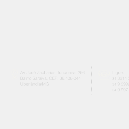
Av José Zacharias Junqueira, 256
Ligue:
Bairro Saraiva. CEP: 38.408-044
3214 
34
Uberlândia/MG
9 999
34
9 997
34